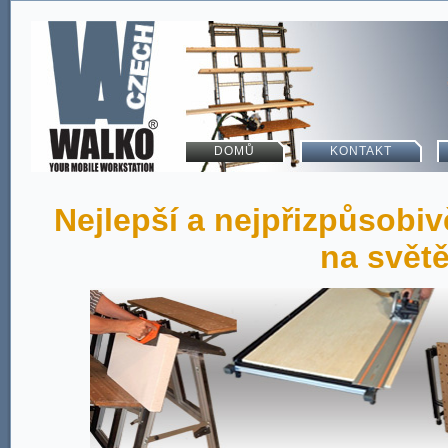
DOMŮ
KONTAKT
Nejlepší a nejpřizpůsobiv
na světě